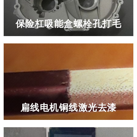
保险杠吸能盒螺栓孔打毛
扁线电机铜线激光去漆