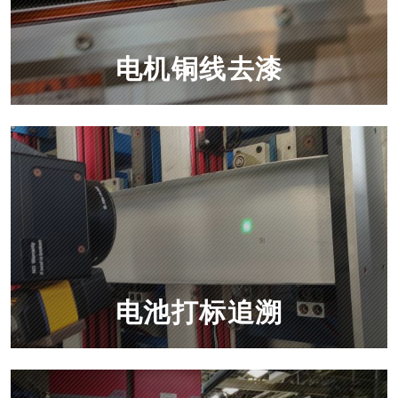
电机铜线去漆
电池打标追溯