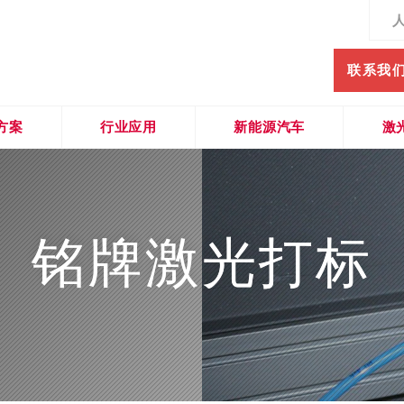
联系我
方案
行业应用
新能源汽车
激
打标技术
台式
集成式打标应用
传统汽车制造
新能源电机打标
汇流排表面去氧化层
二维码条形码识别系统
价值观
铭牌激光打标
机器视觉
便携式
独立打标工作站
农机&工程机械
电机铜线去漆
保险杠吸能盒螺栓孔打毛
视觉检测定位系统
不断创新
金属加工行业
电池打标追溯
扁线电机铜线激光去漆
其他行业