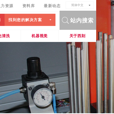
简体中文
人力资源
资料库
最新动态
简体中文
站内搜索
English
们
找到您的解决方案
Français
光清洗
机器视觉
关于西刻
激光清洗
集成式
可追溯打标系统
航空航天行业
车身VIN码刻划
汽车电控零件玻璃除胶
明码识别系统
销售网络
交钥匙打标系统
轨道交通
车身VIN码激光
电池极柱焊前清洗
机器人引导系统
我们专注于: 打标与识别
能源行业
静音轮胎清洗