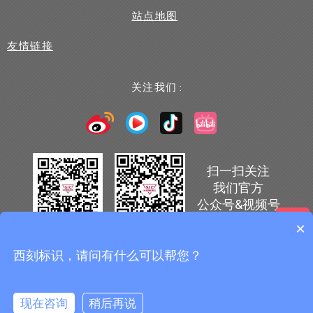
站点地图
友情链接
关注我们 :
扫一扫关注
我们官方
公众号&视频号
×
你们是怎么收费的呢？
西刻标识，请问有什么可以帮您？
© 西刻标识设备（上海）有限公司
沪ICP备13002146号-1
现在有优惠活动么？
现在咨询
稍后再说